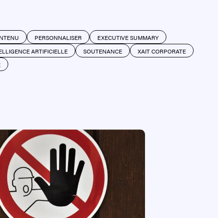
NTENU
PERSONNALISER
EXECUTIVE SUMMARY
ELLIGENCE ARTIFICIELLE
SOUTENANCE
XAIT CORPORATE
E