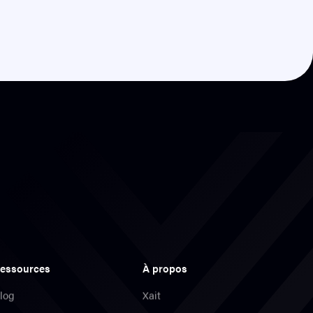
essources
À propos
log
Xait