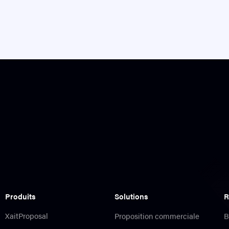
Produits
Solutions
R
XaitProposal
Proposition commerciale
B