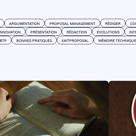
ARGUMENTATION
PROPOSAL MANAGEMENT
RÉDIGER
CO
INNOVATION
PRÉSENTATION
RÉDACTION
EVOLUTIONS
INT
BTP
BONNES PRATIQUES
XAITPROPOSAL
MÉMOIRE TECHNIQU