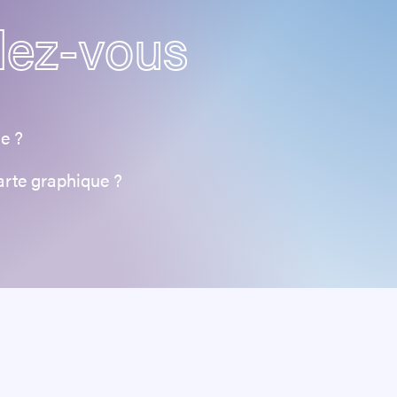
dez-vous
e ?
harte graphique ?