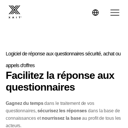
Logiciel de réponse aux questionnaires sécurité, achat ou
XaitProposal
appels d'offres
Facilitez la réponse aux
XaitCPQ
Propositions commerciales
questionnaires
XaitPorter
Réponses aux appels d’offres
Expertise
Gagnez du temps
dans le traitement de vos
Mini-sites
Formation
Energie
questionnaires,
sécurisez les réponses
dans la base de
connaissances et
nourrissez la base
au profit de tous les
Contrats
Conseil
BTP, Travaux d’ingénierie et Construction
acteurs.