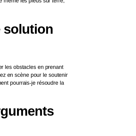
de même les pieds sur terre,
 solution
er les obstacles en prenant
trez en scène pour le soutenir
ent pourrais-je résoudre la
arguments