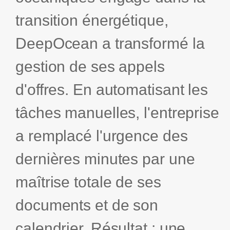
Proposal
transition énergétique,
Questions & Réponses
Assurances
Management
Appels d'offres et
DeepOcean a transformé la
Xait
Services aux Entreprises
mémoires
DEMANDER UNE DÉMO
techniques
gestion de ses appels
Xait en France
Intelligence
Artificielle &
d'offres. En automatisant les
Automation
Contact
tâches manuelles, l'entreprise
Carrières
a remplacé l'urgence des
dernières minutes par une
maîtrise totale de ses
documents et de son
calendrier. Résultat : une