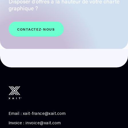
Disposer d’offres à la hauteur de votre charte
graphique ?
CONTACTEZ-NOUS
Email :
xait-france@xait.com
Invoice :
invoice@xait.com