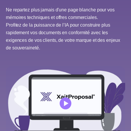
Proposal
Ne repartez plus jamais d'une page blanche pour vos
Questions & Réponses
Assurances
Management
mémoires techniques et offres commerciales.
Appels d'offres et
Profitez de la puissance de l’IA pour construire plus
Xait
Services aux Entreprises
mémoires
DEMANDER UNE DÉMO
techniques
rapidement vos documents en conformité avec les
exigences de vos clients, de votre marque et des enjeux
Xait en France
Intelligence
de souveraineté.
Artificielle &
Automation
Contact
Carrières