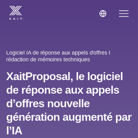
Logiciel IA de réponse aux appels d'offres I
rédaction de mémoires techniques
XaitProposal
XaitProposal, le logiciel
XaitCPQ
Propositions commerciales
de réponse aux appels
XaitPorter
Réponses aux appels d’offres
Expertise
d’offres nouvelle
génération augmenté par
Mini-sites
Formation
Energie
l’IA
Contrats
Conseil
BTP, Travaux d’ingénierie et Construction