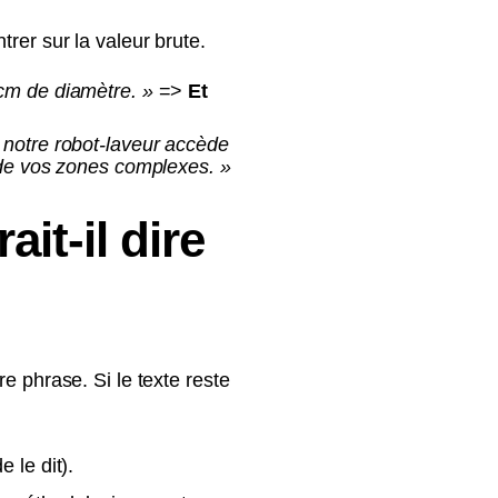
rer sur la valeur brute.
cm de diamètre. »
=>
Et
 notre robot-laveur accède
 de vos zones complexes. »
it-il dire
e phrase. Si le texte reste
e le dit).