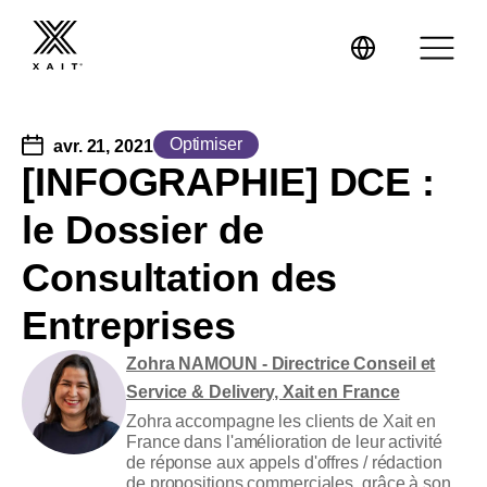
Optimiser
avr. 21, 2021
[INFOGRAPHIE] DCE :
le Dossier de
XaitProposal
Consultation des
XaitCPQ
Propositions commerciales
Entreprises
XaitPorter
Réponses aux appels d’offres
Expertise
Zohra NAMOUN - Directrice Conseil et
Service & Delivery, Xait en France
Mini-sites
Formation
Energie
Zohra accompagne les clients de Xait en
France dans l'amélioration de leur activité
de réponse aux appels d'offres / rédaction
Contrats
Conseil
BTP, Travaux d’ingénierie et Construction
de propositions commerciales, grâce à son