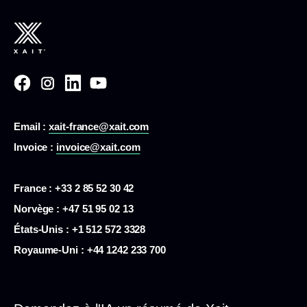
Email :
xait-france@xait.com
Invoice :
invoice@xait.com
France : +33 2 85 52 30 42
Norvège : +47 51 95 02 13
États-Unis :
+1 512 572 3328
Royaume-Uni : +44 1242 233 700