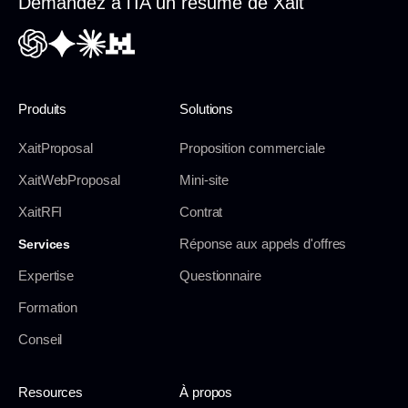
Demandez à l'IA un résumé de Xait
Produits
Solutions
XaitProposal
Proposition commerciale
XaitWebProposal
Mini-site
XaitRFI
Contrat
Réponse aux appels d'offres
Services
Expertise
Questionnaire
Formation
Conseil
Resources
À propos