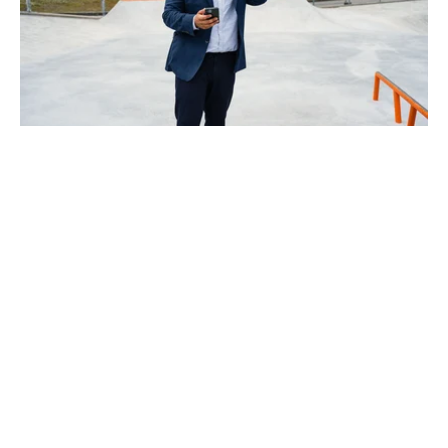
Mémoire Technique : un enjeu
clé dans le secteur des
Espaces Verts pour répondre
aux appels d'offres
Dans le cadre de la commande publique, les
mémoires techniques tiennent une place centrale
dans la sélection des prestataires dans le secte...