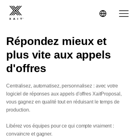
Répondez mieux et
plus vite aux appels
XaitProposal
d'offres
XaitCPQ
Propositions commerciales
Centralisez, automatisez, personnalisez : avec votre
logiciel de réponses aux appels d'offres XaitProposal,
XaitPorter
Réponses aux appels d’offres
Expertise
vous gagnez en qualité tout en réduisant le temps de
production.
Mini-sites
Formation
Energie
Libérez vos équipes pour ce qui compte vraiment :
Contrats
Conseil
BTP, Travaux d’ingénierie et Construction
convaincre et gagner.