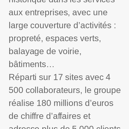
Proposal
aux entreprises, avec une
Questions & Réponses
Assurances
Management
Appels d'offres et
large couverture d’activités :
Xait
Services aux Entreprises
mémoires
DEMANDER UNE DÉMO
techniques
propreté, espaces verts,
Xait en France
Intelligence
Artificielle &
balayage de voirie,
Automation
Contact
bâtiments…
Carrières
Réparti sur 17 sites avec 4
500 collaborateurs, le groupe
réalise 180 millions d’euros
de chiffre d’affaires et
adresse plus de 5 000 clients