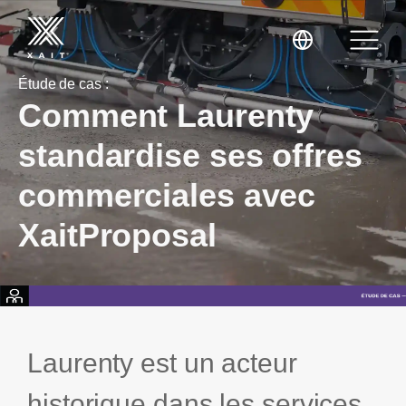
Étude de cas :
Comment Laurenty
standardise ses offres
commerciales avec
XaitProposal
XaitProposal
XaitCPQ
Propositions commerciales
XaitPorter
Réponses aux appels d’offres
Expertise
Mini-sites
Formation
Energie
Laurenty est un acteur
Contrats
Conseil
BTP, Travaux d’ingénierie et Construction
historique dans les services