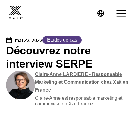
Etudes de cas
mai 23, 2023
Découvrez notre
interview SERPE
XaitProposal
Claire-Anne LARDIERE - Responsable
XaitCPQ
Propositions commerciales
Marketing et Communication chez Xait en
France
XaitPorter
Réponses aux appels d’offres
Expertise
Claire-Anne est responsable marketing et
communication Xait France
Mini-sites
Formation
Energie
Contrats
Conseil
BTP, Travaux d’ingénierie et Construction