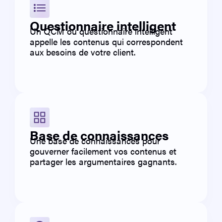
Questionnaire intelligent
Un QCM ou questionnaire intelligent
appelle les contenus qui correspondent
aux besoins de votre client.
Base de connaissances
Une base de connaissances pour
gouverner facilement vos contenus et
partager les argumentaires gagnants.