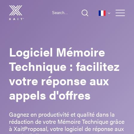
Logiciel Mémoire
XaitProposal
Technique : facilitez
votre réponse aux
XaitWebProposal
Propositions commerciales
appels d'offres
XaitRFI
Réponses aux appels d’offres
Expertise
XaitCPQ
Mini-sites
Formation
Energie
Gagnez en productivité et qualité dans la
rédaction de votre Mémoire Technique grâce
XaitPorter
Présentations commerciales
Conseil
BTP, Travaux d’ingénierie et Construction
à XaitProposal, votre logiciel de réponse aux