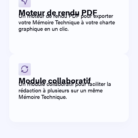
Moteur de rendu PDF
Un moteur de rendu PDF pour exporter
votre Mémoire Technique à votre charte
graphique en un clic.
Module collaboratif
Un module collaboratif pour faciliter la
rédaction à plusieurs sur un même
Mémoire Technique.