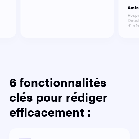
Amin
Respo
Direc
d’Inf
6 fonctionnalités
clés pour rédiger
efficacement :