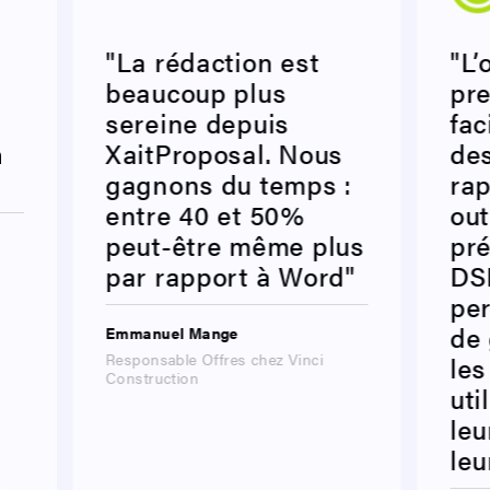
"La rédaction est
"L’
beaucoup plus
pre
sereine depuis
fac
n
XaitProposal. Nous
des
gagnons du temps :
rap
entre 40 et 50%
out
peut-être même plus
pré
par rapport à Word"
DSI
pe
de 
Emmanuel Mange
Responsable Offres chez Vinci
les
Construction
uti
leu
leu